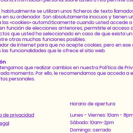
 habitualmente se utilizan unos ficheros de texto llamado
en su ordenador. Son absolutamente inocuos y tienen 
ta las «cookies» automáticamente cuando usted accede a 
n función de elecciones anteriores, permitirle el acceso 
ctos que usted ha seleccionado en caso de que exista un
ntre otras muchas funciones posibles.
dor de Internet para que no acepte cookies, pero en ese
 las funcionalidades que le ofrece el sitio web.
ión
engamos que realizar cambios en nuestra Política de Pri
n cada momento. Por ello, le recomendamos que acceda a 
tos personales.
Horario de apertura
ca de privacidad
Lunes - Viernes: 10am - 8pm
Sábado: 10am-2pm
legal
Domingo: cerrado