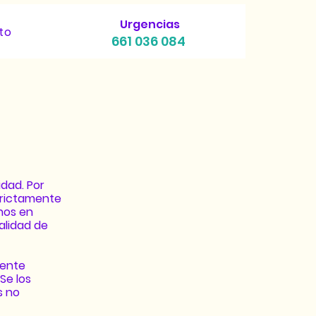
Urgencias
to
661 036 084
idad. Por
trictamente
rnos en
alidad de
mente
Se los
s no