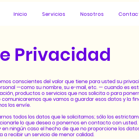
Inicio
Servicios
Nosotros
Contac
de Privacidad
omos conscientes del valor que tiene para usted su privac
personal —como su nombre, su e-mail, etc. — cuando es es
rmación, productos o servicios que nos solicita o para pone
le comunicaremos que vamos a guardar esos datos y la fin
os los envíe.
rnos todos los datos que le solicitamos; sólo los estricta
cionarle lo que desea o ponernos en contacto con usted. 
 y en ningún caso el hecho de que no proporcione los dato
 a recibir un servicio de menor calidad.