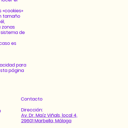
s «cookies»
un tamaño
él,
a zonas
 sistema de
 caso es
vacidad para
esta página
Contacto
Dirección:
 ​​
Av. Dr. Maíz Viñals, local 4,
29601 Marbella, Málaga