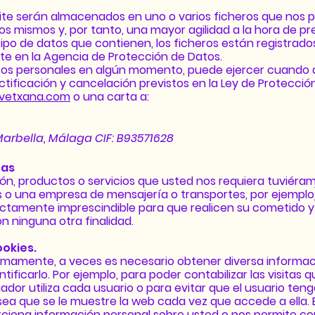
lite serán almacenados en uno o varios ficheros que nos p
s mismos y, por tanto, una mayor agilidad a la hora de pr
 tipo de datos que contienen, los ficheros están registrado
te en la Agencia de Protección de Datos.
tos personales en algún momento, puede ejercer cuando 
tificación y cancelación previstos en la Ley de Protecció
vetxana.com
o una carta a:
1 Marbella, Málaga
CIF: B93571628
sas
ción, productos o servicios que usted nos requiera tuviéra
 o una empresa de mensajería o transportes, por ejemplo),
ictamente imprescindible para que realicen su cometido y 
n ninguna otra finalidad.
ookies.
timamente, a veces es necesario obtener diversa informac
ificarlo. Por ejemplo, para poder contabilizar las visitas q
gador utiliza cada usuario o para evitar que el usuario ten
esea que se le muestre la web cada vez que accede a ella.
rciona información personal sobre usted o nos permite co