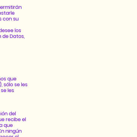
ermitirán
estarle
s con su
desee los
n de Datos,
mos que
 sólo se les
se les
ión del
ue recibe el
ga que
 En ningún
nocer el