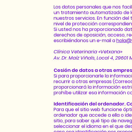
Los datos personales que nos faci
un tratamiento automatizado de lo
nuestros servicios. En función del
nivel de protección correspondien
Si usted nos ha proporcionado da
derechos de oposición, acceso, rec
escribiéndonos un e-mail a
hola@
Clínica Veterinaria «Vetxana»
Av. Dr. Maíz Viñals, Local 4, 2960
Cesión de datos a otras empre
Si para proporcionarle la informa
recurrir a otras empresas (Correos
proporcionará la información estr
prohíbe utilizar esa información co
Identificación del ordenador. C
Para que el sitio web funcione óp
ordenador que accede a ella o ident
sitio, para saber qué tipo de nave
seleccionar el idioma en el que d
caso esa identificación nos propo